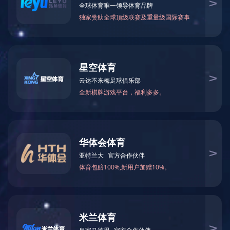
电力工程业绩
水利工程业绩
开云网页版登录入口业绩
业绩展示
新闻中心

新闻中心
公司新闻
业内动态
联系我们

联系我们
联系方式
客户留言