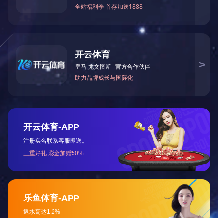
市政工程业绩
公路工程业绩
电力工程业绩
水利工程业
绩
开云网页版登录入口业绩
业绩展示
新闻中心

公司新闻
业内动态
联系我们

联系方式
客户留言

市政工程
公路工程
开云网页版登录入口
当前位置：
首页
/
荣誉资质