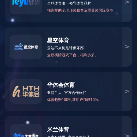
电力工程业绩
水利工程业绩
开云网页版登录入口业绩
业绩展示
新闻中心

新闻中心
公司新闻
业内动态
联系我们

联系我们
联系方式
客户留言