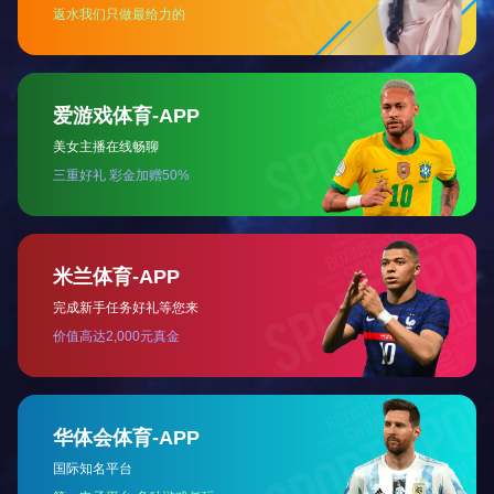
/
企业荣誉
/
2018年度“纳税大户”称号
2018年度“纳税大户”称号
工程描述
参数
扫二维码用手机看
未找到相应参数组，请于后台属性模板中添加
上一个
2017年度“纳税大户”称号
下一个
2019年度“纳税大户”称号
CONTACT INFORMATION
联系方式