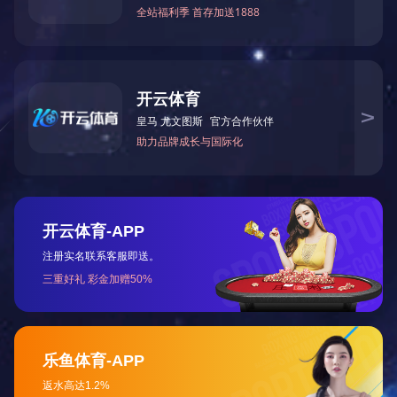
市政工程业绩
公路工程业绩
电力工程业绩
水利工程业
绩
开云网页版登录入口业绩
业绩展示
新闻中心

公司新闻
业内动态
联系我们

联系方式
客户留言

市政工程
公路工程
开云网页版登录入口
当前位置：
首页
/
荣誉资质