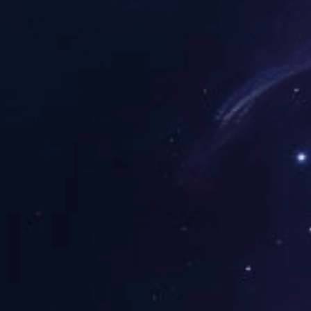
业绩展示
新闻中心

公司新闻
业内动态
联系我们

联系方式
客户留言

市政工程
公路工程
开云网页版登录入口
当前位置：
首页
/
荣誉资质
/
企业专利