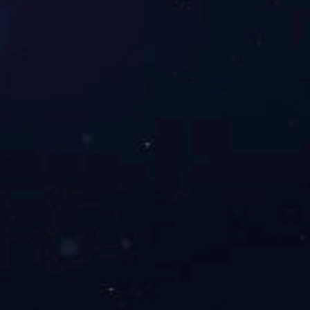
留言应用名称：
客户留言
描述：
*
留言内容：
姓名：
性别：
男
女
手机：
电话：
传真：
邮箱：
地址：
邮编：