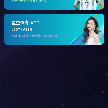
福建省龙岩市新罗区东肖镇龙腾南路14号珠江大厦7层701室
0597-2336139
382955834@qq.com
WEBSITE QR CODE
网站二维码
扫一扫进入网站
微信公众号
扫一扫关注微信公众号
ONLINE MESSAGE
联系方式