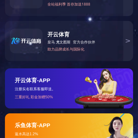
市政工程业绩
公路工程业绩
电力工程业绩
水利工程业
绩
开云网页版登录入口业绩
业绩展示
新闻中心

公司新闻
业内动态
联系我们

联系方式
客户留言

市政工程
公路工程
开云网页版登录入口
当前位置：
首页
/
荣誉资质